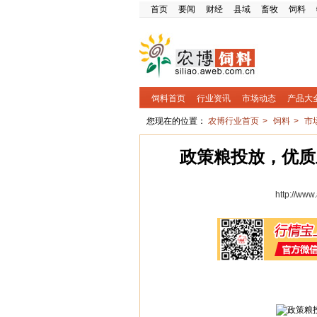
首页
要闻
财经
县域
畜牧
饲料
饲料首页
行业资讯
市场动态
产品大
您现在的位置：
农博行业首页
>
饲料
>
市
政策粮投放，优质
http://ww