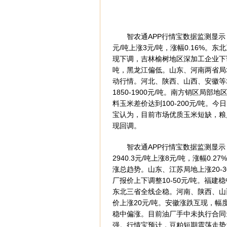
智农通APP行情宝数据监测显示：5月
元/吨上涨3元/吨，涨幅0.16%
现下调，吉林榆树地区深加工企业下调收
吨，黑龙江偏低。山东、河南两省局
动行情。河北、陕西、山西、安徽等
1850-1900元/吨。南方销区
料玉米差价达到100-200元/吨。
宝认为，目前市场优质玉米短缺，粮
现回调。
智农通APP行情宝数据监测显示，5月
2940.3元/吨上涨8元/吨，涨幅
涨总趋势。山东、江苏局地上涨20-3
厂报价上下调整10-50元/吨。福建
东北三省全线企稳。河南、陕西、山
价上涨20元/吨。安徽涨跌互现，幅度
稳中偏涨。目前油厂手中未执行合同
强。行情宝预计，豆粕短期震荡走势