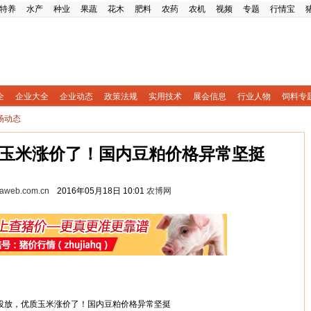
特养
水产
种业
果蔬
花木
肥料
农药
农机
视频
专题
行情宝
全
企业大全
企业动态
政策法规
实用技术
展会信息
行业人物
饲料专
场动态
玉米涨价了！国内豆粕价格异常坚挺
w.aweb.com.cn
2016年05月18日 10:01
农博网