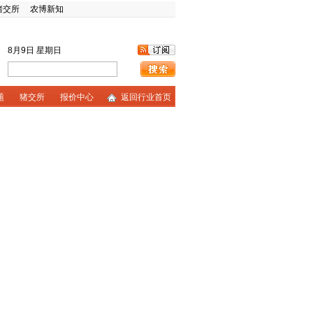
猪交所
农博新知
8月9日 星期日
题
猪交所
报价中心
返回行业首页