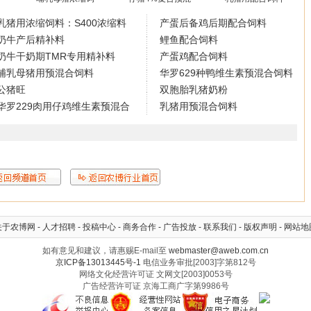
乳猪用浓缩饲料：S400浓缩料
产蛋后备鸡后期配合饲料
奶牛产后精补料
鲤鱼配合饲料
奶牛干奶期TMR专用精补料
产蛋鸡配合饲料
哺乳母猪用预混合饲料
华罗629种鸭维生素预混合饲料
公猪旺
双胞胎乳猪奶粉
华罗229肉用仔鸡维生素预混合
乳猪用预混合饲料
关于农博网
-
人才招聘
-
投稿中心
-
商务合作
-
广告投放
-
联系我们
-
版权声明
-
网站地
如有意见和建议，请惠赐E-mail至
webmaster@aweb.com.cn
京ICP备13013445号-1
电信业务审批[2003]字第812号
网络文化经营许可证 文网文[2003]0053号
广告经营许可证 京海工商广字第9986号