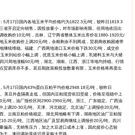
17日国内各地玉米平均价格约为1822.3元/吨，较昨日1819.3
。东北三省开启定向销售，因投放量小，对市场影响有限。但局地依旧出
购价10元/吨，吉林、辽宁两省整体玉米出库价在1880-1920元/
地玉米收购价上调20元/吨，余粮剩余不到两成，贸易商收购困难带
地继续维稳。福建、广西两地港口玉米价格下跌30元/吨，成交价
局部地区玉米到站价小幅上调，优质玉米价格小幅上调，乳猪料玉米与大猪
今日四川局地涨幅50元/吨，湖北、湖南、江西、浙江等地均持稳。行情
点贸易库存不多。若后期政策粮投放数量有限，玉米价格将再度出
17日国内43%蛋白豆粕平均价格2948.18元/吨，较昨日
0.27%。美豆外盘隔夜走低，但国内豆粕现货依旧坚挺，价格呈现稳中上
0元/吨，油厂报价区间2900-2950元/吨。浙江、广东稳定。广西油
稳中上调20-30元/吨。天津、河北稳定。北京油厂上调报价20元/吨。
西、云南豆粕价格稳定。湖北局地略有下调，湖南地区油厂豆粕报
10-20元/吨。江西地区油厂及贸易商继续上调报价20元/吨。四川
量偏高，无销售压力，加之大豆进口成本上涨，因此挺价心态较
为主，逢回调补库依旧是采购大思路。