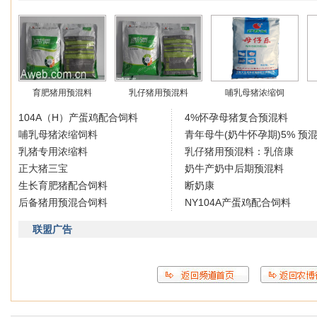
育肥猪用预混料
乳仔猪用预混料
哺乳母猪浓缩饲
104A（H）产蛋鸡配合饲料
4%怀孕母猪复合预混料
哺乳母猪浓缩饲料
青年母牛(奶牛怀孕期)5% 预
乳猪专用浓缩料
乳仔猪用预混料：乳倍康
正大猪三宝
奶牛产奶中后期预混料
生长育肥猪配合饲料
断奶康
后备猪用预混合饲料
NY104A产蛋鸡配合饲料
联盟广告