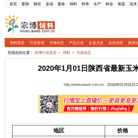
首页
要闻
财经
县域
畜牧
饲料
特养
水产
种业
果蔬
花木
饲料首页
行业资讯
市场动态
产品大全
企业大全
企业动态
政策
您现在的位置：
农博行业首页
>
饲料
>
市场动态
2020年1月01日陕西省最新
http://www.aweb.com.cn
2020年01月01日 0
地区
价格