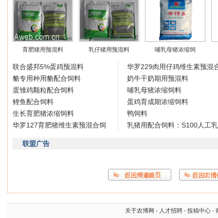
育肥猪用预混料
乳仔猪用预混料
哺乳母猪浓缩饲
联合盛邦5%蛋鸡预混料
华罗229肉用仔鸡维生素预混
貉专用种用貉配合饲料
奶牛干奶期用预混料
蛋雏鸡颗粒配合饲料
哺乳母猪浓缩饲料
鲤鱼配合饲料
蛋鸡育成期浓缩饲料
生长育肥猪浓缩饲料
鸭饲料
华罗127育肥猪维生素预混合饲
乳猪用配合饲料：S100人工乳
联盟广告
关于农博网
-
人才招聘
-
投稿中心
-