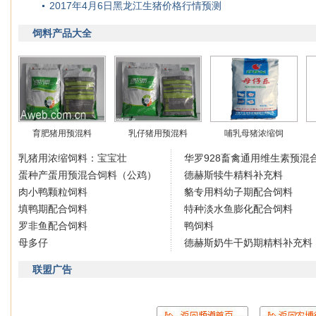
2017年4月6日黑龙江生猪价格行情预测
饲料产品大全
育肥猪用预混料
乳仔猪用预混料
哺乳母猪浓缩饲
乳猪用浓缩饲料：宝宝壮
华罗928畜禽通用维生素预混
蛋种产蛋用预混合饲料（公鸡）
德赫斯犊牛精料补充料
肉小鸭颗粒饲料
貉专用料幼子期配合饲料
填鸭期配合饲料
特种淡水鱼膨化配合饲料
罗非鱼配合饲料
鸭饲料
母多仔
德赫斯奶牛干奶期精料补充料
联盟广告